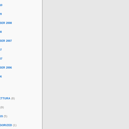
10
09
BER 2008
08
BER 2007
07
07
BER 2006
06
(8)
ETTURA
(9)
(5)
GS
(1)
GORIZED