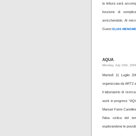
la lettura sarà accom
funzione di sempli
arricchendolo. Al mic
Guest
ELIAS MENGW
AQUA
Monday, July 10th, 200
Martedì 11 Luglio 
organizzata da ART2 all
il laboratorio di ricerc
work in progress “AQU
Manuel Fanni Canelles
l’idea ciclica del te
esplorandone le possibil