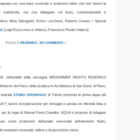
pagnata con una base musicale e proiezioni video che non hanno la
ce sottofondo, ma che dialogano col testo, commentandolo e
rofono Silvia Salvagnini, Enrico Lucchese, Roberto Cesaro + Special
(Luigi Pozza voce e chitarra; Francesco Perale chitarra).
EE
Posted in
|
READINGS
NO COMMENTS »
6
2006, nell’ambito della rassegna MIDSUMMER NIGHTS READINGS
’interno del Parco della Scultura in Architettura di San Dona’ di Piave,
a teatrale
di Trieste presenta la prima tappa del
STUDIO OPENSPACE
A”?, lavoro di esplorazione per immagini e parola con Michele Ibba e
 per la regia di Manuel Fanni Canelles. AQUA si propone di indagare
mpo come prolusione dell’analisi sensoriale dell’elemento fluido,
i variazioni sensoriali, uditive e di percezione visiva.