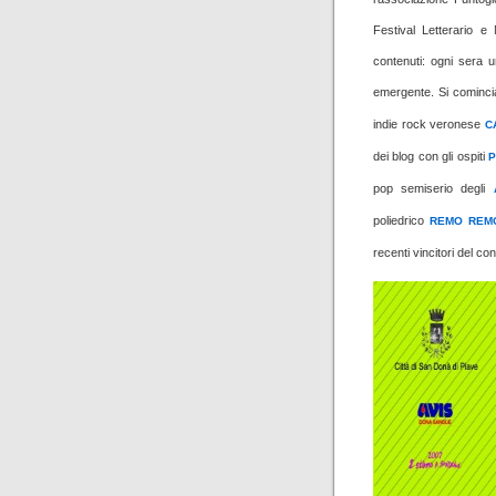
Festival Letterario e 
contenuti: ogni sera 
emergente. Si comincia
indie rock veronese
C
dei blog con gli ospiti
P
pop semiserio degli
poliedrico
REMO REM
recenti vincitori del c