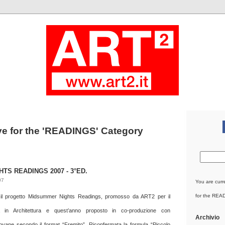
ve for the 'READINGS' Category
TS READINGS 2007 - 3°ED.
07
You are curr
for the REA
ne il progetto Midsummer Nights Readings, promosso da ART2 per il
a in Architettura e quest’anno proposto in co-produzione con
Archivio
iovane secondo il format “Fremito”. Riconfermata la formula “Piccolo