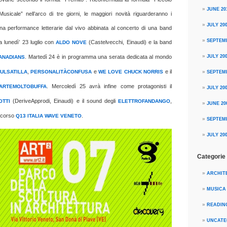
JUNE 20
Musicale” nell’arco di tre giorni, le maggiori novità riguarderanno i
JULY 20
una performance letterarie dal vivo abbinata al concerto di una band
SEPTEM
 lunedì’ 23 luglio con
(Castelvecchi, Einaudi) e la band
ALDO NOVE
. Martedì 24 è in programma una serata dedicata al mondo
JULY 20
ANADIANS
,
e
e il
ULSATILLA
PERSONALITÀCONFUSA
WE LOVE CHUCK NORRIS
SEPTEM
. Mercoledì 25 avrà infine come protagonisti il
ARTEMOLTOBUFFA
JULY 20
(DeriveApprodi, Einaudi) e il sound degli
,
OTTI
ELETTROFANDANGO
JUNE 20
oncorso
.
Q13 ITALIA WAVE VENETO
SEPTEM
JULY 20
Categorie
ARCHIT
MUSICA
READIN
UNCATE